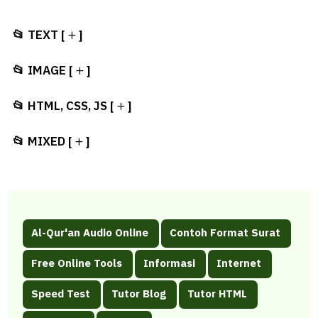
📂 TEXT [
]
📂 IMAGE [
]
📂 HTML, CSS, JS [
]
📂 MIXED [
]
Al-Qur'an Audio Online
Contoh Format Surat
Free Online Tools
Informasi
Internet
Speed Test
Tutor Blog
Tutor HTML