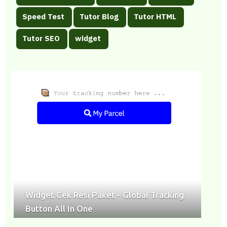
Speed Test
Tutor Blog
Tutor HTML
Tutor SEO
widget
Widget Cek Resi Paket - Global Tracking
Button All In One