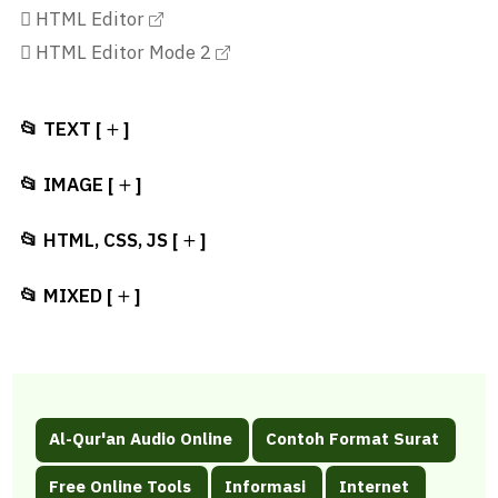
HTML Editor
HTML Editor Mode 2
📂 TEXT [
]
📂 IMAGE [
]
📂 HTML, CSS, JS [
]
📂 MIXED [
]
Al-Qur'an Audio Online
Contoh Format Surat
Free Online Tools
Informasi
Internet