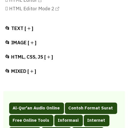
HTML Editor
HTML Editor Mode 2
📂 TEXT [
]
📂 IMAGE [
]
📂 HTML, CSS, JS [
]
📂 MIXED [
]
Al-Qur'an Audio Online
Contoh Format Surat
Free Online Tools
Informasi
Internet