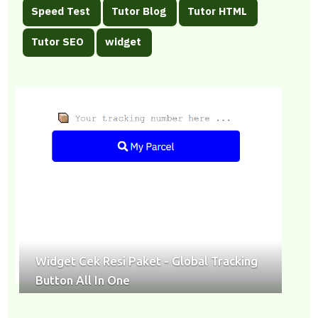
Speed Test
Tutor Blog
Tutor HTML
Tutor SEO
widget
Widget Cek Resi Paket - Global Tracking
Button All In One